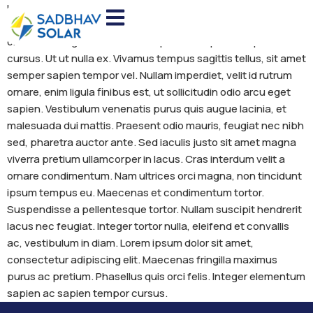
Lorem ipsum dolor sit amet, consectetur adipiscing elit.
Maecenas fringilla maximus purus ac pretium. Phasellus quis
orci felis. Integer elementum sapien ac sapien tempor
cursus. Ut ut nulla ex. Vivamus tempus sagittis tellus, sit amet
semper sapien tempor vel. Nullam imperdiet, velit id rutrum
ornare, enim ligula finibus est, ut sollicitudin odio arcu eget
sapien. Vestibulum venenatis purus quis augue lacinia, et
malesuada dui mattis. Praesent odio mauris, feugiat nec nibh
sed, pharetra auctor ante. Sed iaculis justo sit amet magna
viverra pretium ullamcorper in lacus. Cras interdum velit a
ornare condimentum. Nam ultrices orci magna, non tincidunt
ipsum tempus eu. Maecenas et condimentum tortor.
Suspendisse a pellentesque tortor. Nullam suscipit hendrerit
lacus nec feugiat. Integer tortor nulla, eleifend et convallis
ac, vestibulum in diam. Lorem ipsum dolor sit amet,
consectetur adipiscing elit. Maecenas fringilla maximus
purus ac pretium. Phasellus quis orci felis. Integer elementum
sapien ac sapien tempor cursus.